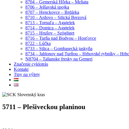
8704 – Gemerská Hôrka – Meliata
8706 – Jelšavská spojka
8707 – Henckovce – Brdárka
8710 – Ardovo – Silická Brezová
8713 – Tornaľa – Aggtelek
8714 – Domica – Aggtelek
8715 – Hrušov – Szögliget
8716 – Turňa nad Bodvou – Hosťovce
8722 – Lúčka
8733 – Silica – Gombasecká jaskyňa
8734 – Jablonov nad Turňou – Hrhovské rybníky – Hrh
N8704 – Talianske fresky na Gemeri
Značenie cyklotrás
Kontakt
Tipy na výlety
5711 – Plešiveckou planinou