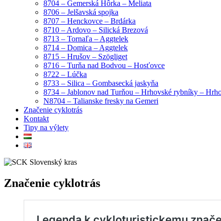
8704 – Gemerská Hôrka – Meliata
8706 – Jelšavská spojka
8707 – Henckovce – Brdárka
8710 – Ardovo – Silická Brezová
8713 – Tornaľa – Aggtelek
8714 – Domica – Aggtelek
8715 – Hrušov – Szögliget
8716 – Turňa nad Bodvou – Hosťovce
8722 – Lúčka
8733 – Silica – Gombasecká jaskyňa
8734 – Jablonov nad Turňou – Hrhovské rybníky – Hrh
N8704 – Talianske fresky na Gemeri
Značenie cyklotrás
Kontakt
Tipy na výlety
Značenie cyklotrás