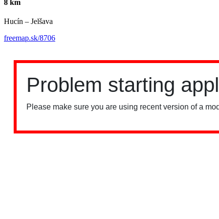
8 km
Hucín – Jelšava
freemap.sk/8706