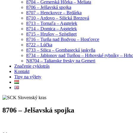
8704 – Gemerská Hôrka – Meliata
8706 – Jelšavská spojka
8707 – Henckovce – Brdárka
8710 – Ardovo – Silická Brezová
8713 – Tornaľa – Aggtelek
8714 – Domica – Aggtelek
8715 – Hrušov – Szögliget
8716 – Turňa nad Bodvou – Hosťovce
8722 – Lúčka
8733 – Silica – Gombasecká jaskyňa
8734 – Jablonov nad Turňou – Hrhovské rybníky – Hrh
N8704 – Talianske fresky na Gemeri
Značenie cyklotrás
Kontakt
Tipy na výlety
8706 – Jelšavská spojka