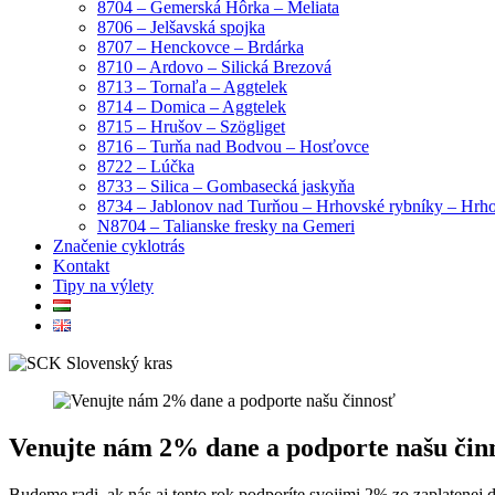
8704 – Gemerská Hôrka – Meliata
8706 – Jelšavská spojka
8707 – Henckovce – Brdárka
8710 – Ardovo – Silická Brezová
8713 – Tornaľa – Aggtelek
8714 – Domica – Aggtelek
8715 – Hrušov – Szögliget
8716 – Turňa nad Bodvou – Hosťovce
8722 – Lúčka
8733 – Silica – Gombasecká jaskyňa
8734 – Jablonov nad Turňou – Hrhovské rybníky – Hrh
N8704 – Talianske fresky na Gemeri
Značenie cyklotrás
Kontakt
Tipy na výlety
Venujte nám 2% dane a podporte našu čin
Budeme radi, ak nás aj tento rok podporíte svojimi 2% zo zaplatenej 