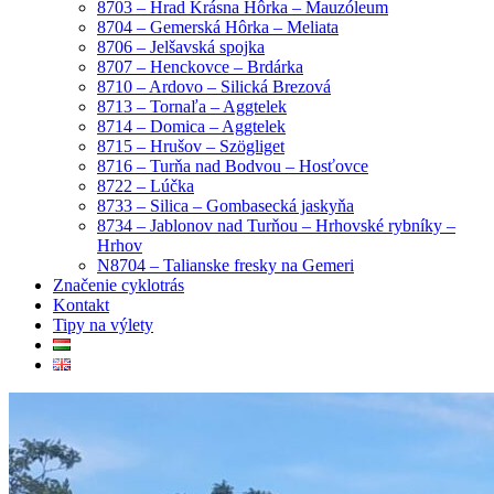
8703 – Hrad Krásna Hôrka – Mauzóleum
8704 – Gemerská Hôrka – Meliata
8706 – Jelšavská spojka
8707 – Henckovce – Brdárka
8710 – Ardovo – Silická Brezová
8713 – Tornaľa – Aggtelek
8714 – Domica – Aggtelek
8715 – Hrušov – Szögliget
8716 – Turňa nad Bodvou – Hosťovce
8722 – Lúčka
8733 – Silica – Gombasecká jaskyňa
8734 – Jablonov nad Turňou – Hrhovské rybníky –
Hrhov
N8704 – Talianske fresky na Gemeri
Značenie cyklotrás
Kontakt
Tipy na výlety