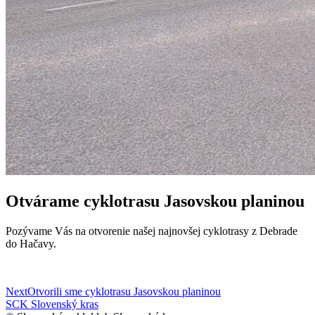
Otvárame cyklotrasu Jasovskou planinou
Pozývame Vás na otvorenie našej najnovšej cyklotrasy z Debrade
do Hačavy.
Post
Next
Otvorili sme cyklotrasu Jasovskou planinou
SCK Slovenský kras
navigation