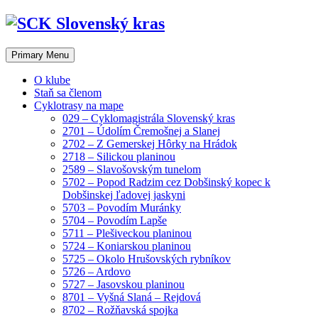
Skip
to
content
Primary Menu
O klube
Staň sa členom
Cyklotrasy na mape
029 – Cyklomagistrála Slovenský kras
2701 – Údolím Čremošnej a Slanej
2702 – Z Gemerskej Hôrky na Hrádok
2718 – Silickou planinou
2589 – Slavošovským tunelom
5702 – Popod Radzim cez Dobšinský kopec k
Dobšinskej ľadovej jaskyni
5703 – Povodím Muránky
5704 – Povodím Lapše
5711 – Plešiveckou planinou
5724 – Koniarskou planinou
5725 – Okolo Hrušovských rybníkov
5726 – Ardovo
5727 – Jasovskou planinou
8701 – Vyšná Slaná – Rejdová
8702 – Rožňavská spojka