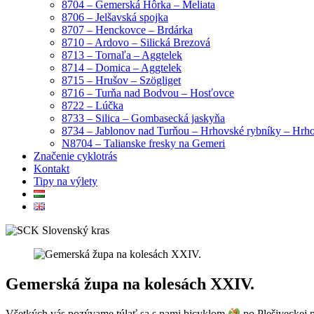
8704 – Gemerská Hôrka – Meliata
8706 – Jelšavská spojka
8707 – Henckovce – Brdárka
8710 – Ardovo – Silická Brezová
8713 – Tornaľa – Aggtelek
8714 – Domica – Aggtelek
8715 – Hrušov – Szögliget
8716 – Turňa nad Bodvou – Hosťovce
8722 – Lúčka
8733 – Silica – Gombasecká jaskyňa
8734 – Jablonov nad Turňou – Hrhovské rybníky – Hrh
N8704 – Talianske fresky na Gemeri
Značenie cyklotrás
Kontakt
Tipy na výlety
Gemerská župa na kolesách XXIV.
Všetkých vás pozývame túlať sa s nami bicyklom
po Plešiveckej 